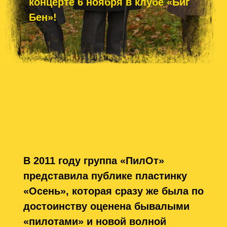
слушателей, которые следуют в фарватере
команды вот уже пятнадцать лет.
Бесшабашный панк-рок «Пяти пограничных
состояний» и «Депрессивной зимы» в этой
студийной работе вошел в тонкий резонанс с
классическими образцами питерской школы
– песнями «Осень», «Двор» и «Путь к
закрытым городам». Усиленные глубокой
лирикой и трепетной искренностью
композиции «Перегоны», «156-й» и
«Сестренка лета» сразу же внесли материал
этой пластинки в категорию особенно
любимых несколькими поколениями
слушателей «ПилОта».