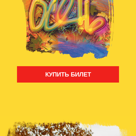
КУПИТЬ БИЛЕТ
«…стрелки,
спотыкаясь,
бегут…»
|