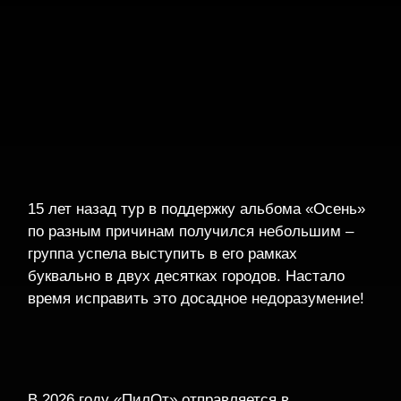
Ждём всех
в Твери 6 ноября
в клубе
«
Биг Бен
» на большом
концерте группы «ПилОт» по случаю
15-летия легендарного альбома
«Осень»!
КУПИТЬ БИЛЕТ
«Майка и жизнь
|