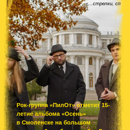
Рок-группа «ПилОт» отметит 15-
летие альбома «Осень»
в Смоленске на большом
концерте 6 ноября в клубе
«
Биг
Бен
»
!
В 2011 году группа «ПилОт»
представила публике пластинку
«Осень», которая сразу же была по
достоинству оценена бывалыми
«пилотами» и новой волной
покорённых поклонников.
Этот яркий релиз привлёк немало новых